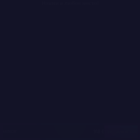
Нажми в любое место!
MEGA
1 370 162 €
MAJOR
17 688 €
MINOR
318 €
Присоединиться