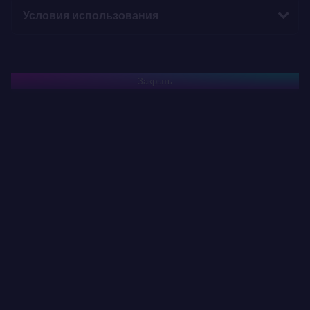
Условия использования
Закрыть
Fancy Fruits Respins of Amun-Re
Blazin’ Bullfrog
Bounty Wheel Hold 