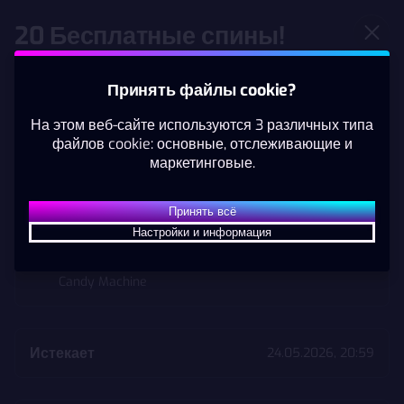
Начать игру
20 Бесплатные спины!
Бесплатные спины
Сыграйте на 30 € и получите Бесплатные спины
Слоты
Live казино
Ставки
Акции
Новое п
(0,20 €/спин)
Принять файлы cookie?
Как это работает?
На этом веб-сайте используются 3 различных типа
РЕСПИН
файлов cookie: основные, отслеживающие и
маркетинговые.
Активируй предложение
ВЫИГРАЙ ЧАСТЬ ОТ 4 000 000 €!
Сыграй в Candy Machine на 30 € (осталось
Принять всё
30 €)
Настройки и информация
открыть
Получить 20 бесплатных раундов
Candy Machine
Xклюзивный
Джекпот игры
Функции
Истекает
24.05.2026, 20:59
Респин
Fancy Fruits Respins of Amun-Re
Blazin’ Bullfrog
Bounty Whe