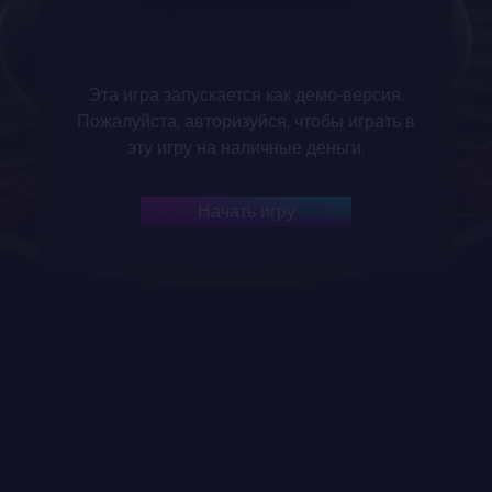
Эта игра запускается как демо-версия.
Пожалуйста, авторизуйся, чтобы играть в
эту игру на наличные деньги.
Начать игру