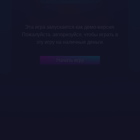
Эта игра запускается как демо-версия.
Пожалуйста, авторизуйся, чтобы играть в
эту игру на наличные деньги.
Начать игру