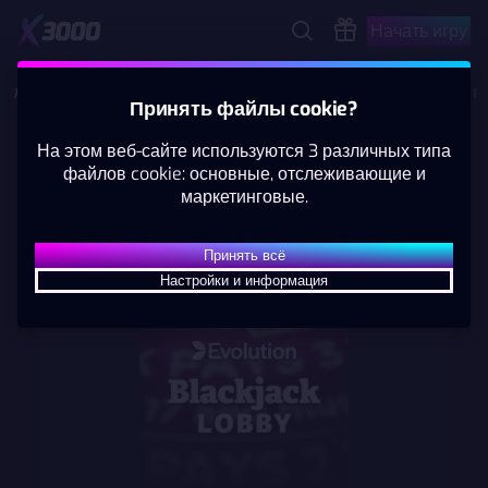
Начать игру
Слоты
Live казино
Ставки
Акции
Новое п
Принять файлы cookie?
На этом веб-сайте используются 3 различных типа
файлов cookie: основные, отслеживающие и
маркетинговые.
Принять всё
Настройки и информация