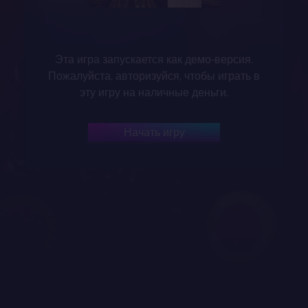
Эта игра запускается как демо-версия.
Пожалуйста, авторизуйся, чтобы играть в
эту игру на наличные деньги.
Начать игру