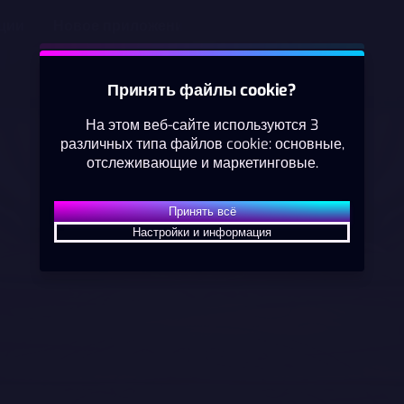
ции
Новое приложение
Эта игра запускается как демо-
Принять файлы cookie?
версия. Пожалуйста, авторизуйся,
чтобы играть в эту игру на наличные
На этом веб-сайте используются 3
деньги.
различных типа файлов cookie: основные,
отслеживающие и маркетинговые.
Создать аккаунт
Играй в демо
Принять всё
Настройки и информация