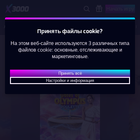
Начать игру
Слоты
Live казино
Ставки
Акции
Новое п
Принять файлы cookie?
На этом веб-сайте используются 3 различных типа
файлов cookie: основные, отслеживающие и
маркетинговые.
Принять всё
Настройки и информация