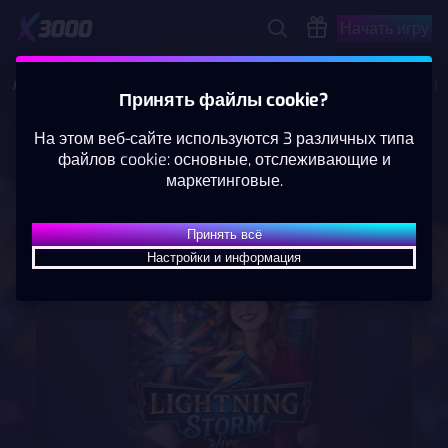
Начать игру
Слоты
Live казино
Ставки
Акции
Новое п
Принять файлы cookie?
На этом веб-сайте используются 3 различных типа
файлов cookie: основные, отслеживающие и
маркетинговые.
Принять всё
Настройки и информация