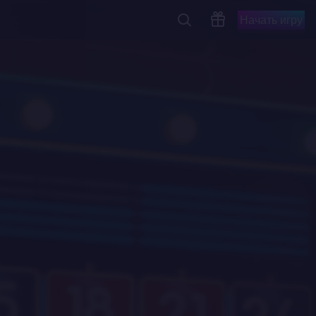
Начать игру