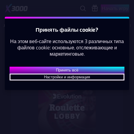
Начать игру
Слоты
Live казино
Ставки
Акции
Новое п
Принять файлы cookie?
На этом веб-сайте используются 3 различных типа
файлов cookie: основные, отслеживающие и
маркетинговые.
Принять всё
Настройки и информация