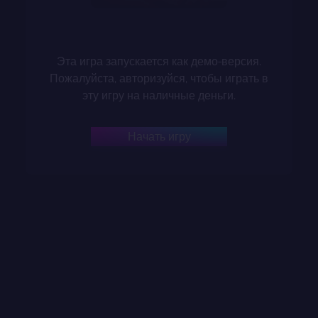
Эта игра запускается как демо-версия.
Пожалуйста, авторизуйся, чтобы играть в
эту игру на наличные деньги.
Начать игру