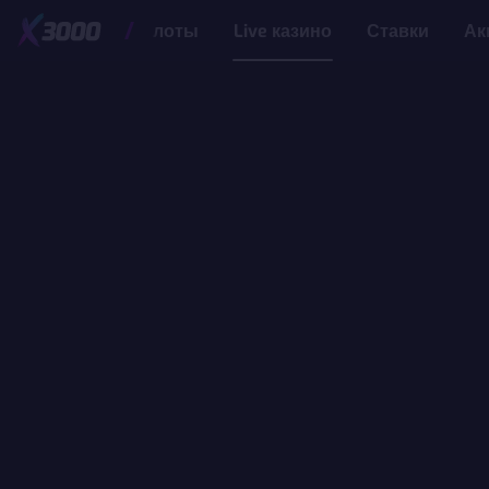
Слоты
Live казино
Ставки
Ак