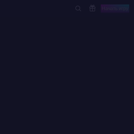
Начать игру