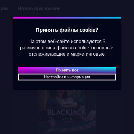
ции
Новое приложение
Принять файлы cookie?
На этом веб-сайте используются 3
различных типа файлов cookie: основные,
отслеживающие и маркетинговые.
Принять всё
Настройки и информация