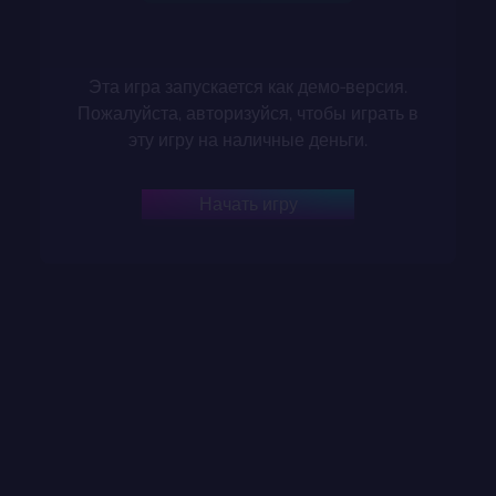
Эта игра запускается как демо-версия.
Пожалуйста, авторизуйся, чтобы играть в
эту игру на наличные деньги.
Начать игру