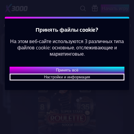
Начать игру
Слоты
Live казино
Ставки
Акции
Новое п
Принять файлы cookie?
На этом веб-сайте используются 3 различных типа
файлов cookie: основные, отслеживающие и
маркетинговые.
Принять всё
Настройки и информация