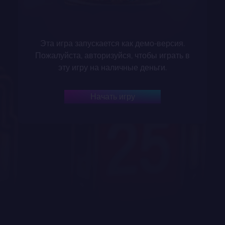
Эта игра запускается как демо-версия.
Пожалуйста, авторизуйся, чтобы играть в
эту игру на наличные деньги.
Начать игру