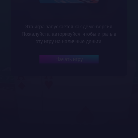
Эта игра запускается как демо-версия.
Пожалуйста, авторизуйся, чтобы играть в
эту игру на наличные деньги.
Начать игру