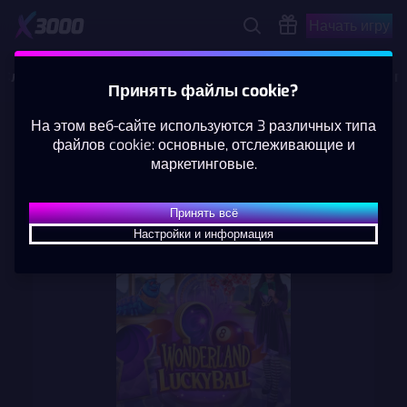
Начать игру
Слоты
Live казино
Ставки
Акции
Новое п
Принять файлы cookie?
На этом веб-сайте используются 3 различных типа
файлов cookie: основные, отслеживающие и
маркетинговые.
Принять всё
Настройки и информация