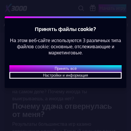
Начать игру
Слоты
Live казино
Ставки
Акции
Новое п
Принять файлы cookie?
На этом веб-сайте используются 3 различных типа
СЕКРЕТ ВЫИГРЫША
файлов cookie: основные, отслеживающие и
Назад
маркетинговые.
СЕКРЕТ
ВЫИГРЫША
Принять всё
Настройки и информация
Ты когда-нибудь думал о том, как всё работает
на самом деле? Почему иногда ты
выигрываешь, а иногда нет?
Почему удача отвернулась
от меня?
Результаты большинства игр казино