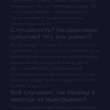
совершенно случайны. Каждый спин или раунд
независим от того, что происходило ранее. Так
что не имеет значения, что было раньше. У
случая нет памяти. Ты никак не можешь
повлиять на результат.
Случайность? Независимое
событие? Что это значит?
Внутри каждого игрового автомата (или другой
подобной игры) есть генератор случайных чисел
производит миллионы номеров каждую секунду.
Каждый из этих номеров не зависит друг от
друга, он может быть выигрышным или
проигрышным с равной вероятностью. То, что
было до или будет после не оказывает никакого
влияния на результат.
Всё случайно, так почему я
никогда не выигрываю?
Такое ощущение может сложиться. Генераторы