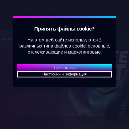
ции
Новое приложение
Принять файлы cookie?
ая ставка
На этом веб-сайте используются 3
различных типа файлов cookie: основные,
Теннис
отслеживающие и маркетинговые.
ЛАЙВ
ины
Междунардная федерация
Принять всё
7
3
4
0
Chenting Zhu
Настройки и информация
6
6
1
15
Jiayi Wang
5.00
1
о