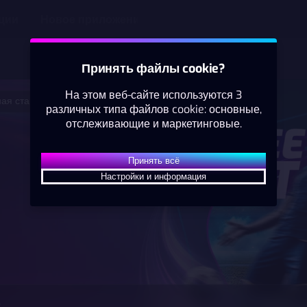
ции
Новое приложение
Принять файлы cookie?
На этом веб-сайте используются 3
ая ставка
различных типа файлов cookie: основные,
Теннис
ЛАЙВ
отслеживающие и маркетинговые.
WTA125
Вторая половина
Принять всё
2
Carol Young Suh Lee
Настройки и информация
1
Gabriela Knutson
2
21.00
1
о