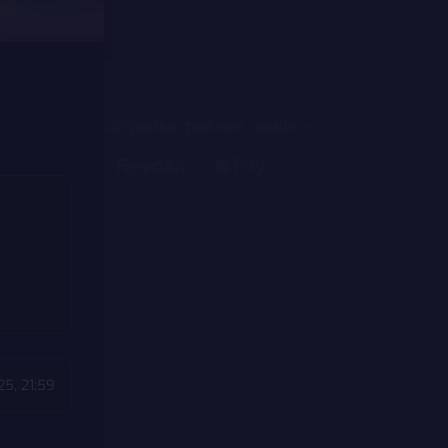
оддержки
Настройки файлов cookie
в Эстонии, с
li 4, Tallinn
Пт с 09:00 –
нзию в Эстонии.
0005 (действует
действует с
деятельность и
Эстонии.
25, 21:59
тебя возникла
помощью
.