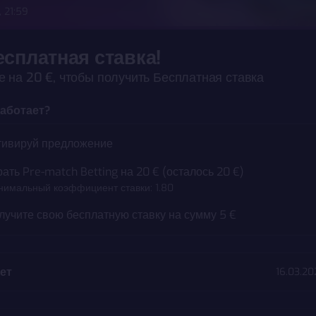
, 21:59
есплатная ставка!
 на 20 €, чтобы получить Бесплатная ставка
омпании
Ответственная игра
Партнеры
Служба п
работает?
3000.ee является AS Pafer, компания, зарегистрированная 
тивируй предложение
ным номером 10017059 и зарегистрированная по адресу Staap
nia. Свяжись с нами по support@x3000.ee. Часы работы: Пн - 
рать Pre-match Betting на 20 € (осталось 20 €)
 с 10:00 - 18:00. AS Pafer – игорная компания, имеющая лице
имальный коэффициент ставки: 1.80
ятельность №: HKT000002 (действует с 20.01.2010) и HKT0
лучите свою бесплатную ставку на сумму 5 €
10), также имеются организационные лицензии HKL000317 (
 HKL000272 (действует с 8.05.2018). Все эти разрешения на 
ацию были выданы Налогово-таможенным департаментом 
ет
16.03.20
астие в азартных играх может вызвать зависимость. Если у 
ость или появились проблемы, пожалуйста,
обратись за 