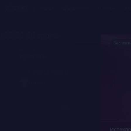
Слоты
Live казино
Ставки
Ак
SPORT
X3000 EE sports
Бесплатн
Футбол
Кубок EFL
Cambridge United
Barnet
1
1.18
X
5.00
Истекл