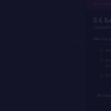
16.03.2025
5 € Б
Сыграйте
Правила и Условия
Информация о к
Как это 
Оператором x
Ак
регистрацион
10415, Esto
Иг
24:00, Сб - Вс
Мин
Лицензии на де
По
с 01.04.20
17.04.2020) и
организ
Истека
Внимание! Уч
зависим