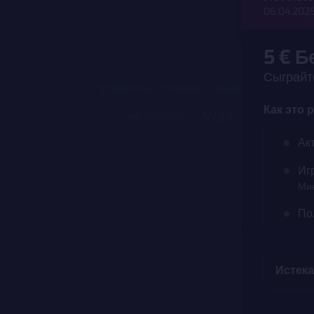
06.04.2025
5 € Б
Сыграйте
Правила и Условия
Информация о к
Как это 
Оператором x
Ак
регистрацион
10415, Esto
Иг
24:00, Сб - Вс
Мин
Лицензии на де
По
с 01.04.20
17.04.2020) и
организ
Истека
Внимание! Уч
зависим