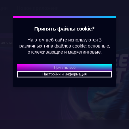
ции
Новое приложение
Принять файлы cookie?
На этом веб-сайте используются 3
ая ставка
различных типа файлов cookie: основные,
Теннис
отслеживающие и маркетинговые.
ЛАЙВ
чины
Международная федераци
Принять всё
6
6
3
40
Vladyslav Orlov
Настройки и информация
7
1
2
40
Marcel Zielinski
2.55
1
о