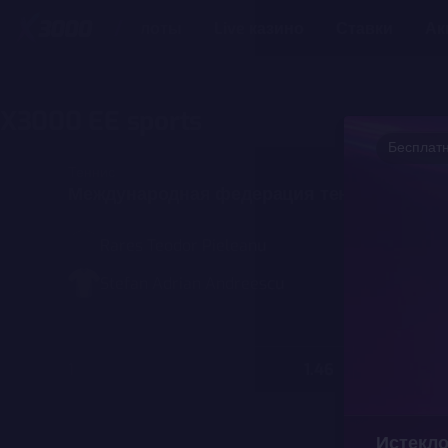
Слоты
Live казино
Ставки
Ак
SPORT
X3000 EE sports
Бесплатн
Теннис
Международная федерация тенниса, муж
Rares Teodor Pieleanu
Stefan Adrian Andreescu
1
1.46
2
Истекл