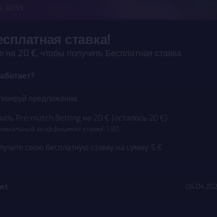
, 20:59
есплатная ставка!
 на 20 €, чтобы получить Бесплатная ставка
омпании
Ответственная игра
Партнеры
Служба п
работает?
3000.ee является AS Pafer, компания, зарегистрированная 
тивируй предложение
ным номером 10017059 и зарегистрированная по адресу Staap
nia. Свяжись с нами по support@x3000.ee. Часы работы: Пн - 
рать Pre-match Betting на 20 € (осталось 20 €)
 с 10:00 - 18:00. AS Pafer – игорная компания, имеющая лице
имальный коэффициент ставки: 1.80
ятельность №: HKT000002 (действует с 20.01.2010) и HKT0
лучите свою бесплатную ставку на сумму 5 €
10), также имеются организационные лицензии HKL000317 (
 HKL000272 (действует с 8.05.2018). Все эти разрешения на 
ацию были выданы Налогово-таможенным департаментом 
ет
06.04.202
астие в азартных играх может вызвать зависимость. Если у 
ость или появились проблемы, пожалуйста,
обратись за 