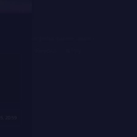
оддержки
Настройки файлов cookie
в Эстонии, с
li 4, Tallinn
Пт с 09:00 –
нзию в Эстонии.
0005 (действует
действует с
деятельность и
Эстонии.
5, 20:59
тебя возникла
помощью
.