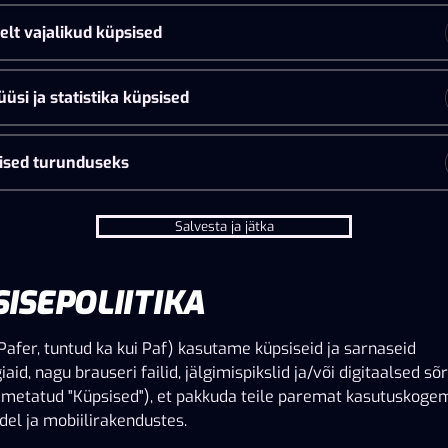
ida parimat võimalikku
da ja intuitiivne – oleme kindlad, et
elt vajalikud küpsised
üsi ja statistika küpsised
nusta kiiremini kui kunagi varem.
ised turunduseks
use, eksklusiivsete pakkumiste ja
Salvesta ja jätka
sutades Face ID-d või biomeetrilist
ISEPOLIITIKA
Pafer, tuntud ka kui Paf) kasutame küpsiseid ja sarnaseid
aid, nagu brauseri failid, jälgimispikslid ja/või digitaalsed s
nimetatud "Küpsised"), et pakkuda teile paremat kasutuskog
del ja mobiilirakendustes.