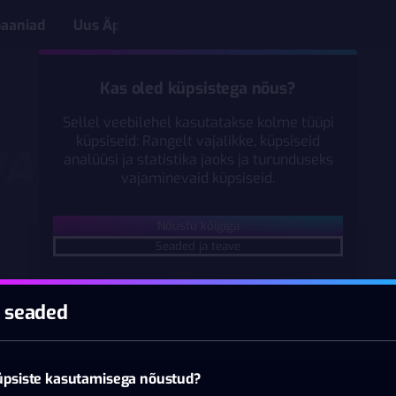
aaniad
Uus Äpp
Kas oled küpsistega nõus?
Sellel veebilehel kasutatakse kolme tüüpi
küpsiseid: Rangelt vajalikke, küpsiseid
UVAM
analüüsi ja statistika jaoks ja turunduseks
vajaminevaid küpsiseid.
Nõustu kõigiga
Seaded ja teave
 seaded
küpsiste kasutamisega nõustud?