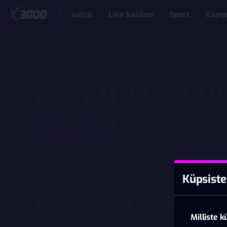
Kasiino
Live kasiino
Sport
Kamp
X3000.EE APP
KIIREM JA SUJ
Lae alla
Küpsiste
UUS X3000 ÄPP!
Milliste 