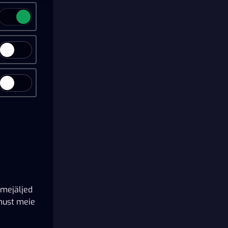
õrmejäljed
emust meie