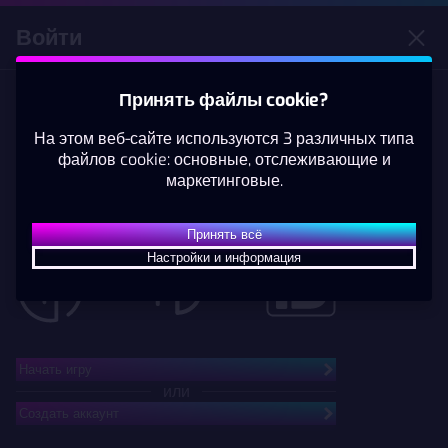
Начать игру
Войти
00:17
Слоты
Live казино
Ставки
Акции
Новое п
Эта игра запускается как демо-версия.
Принять файлы cookie?
Пожалуйста, авторизуйся, чтобы играть в
Бонусное предложение доступно
эту игру на наличные деньги.
только для новых игроков
На этом веб-сайте используются 3 различных типа
файлов cookie: основные, отслеживающие и
Создать аккаунт
100% бонус + 100 фриспинов
bonus-program
маркетинговые.
Казино
Играй в демо
Принять всё
Настройки и информация
Начать игру
или
Создать аккаунт
Готов к игре?