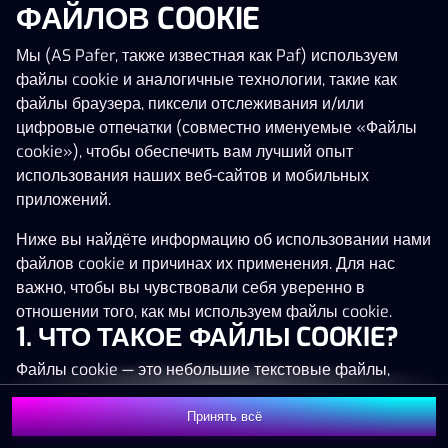
ФАЙЛОВ COOKIE
Нажми в любое место!
Мы (AS Pafer, также известная как Paf) используем
файлы cookie и аналогичные технологии, такие как
файлы браузера, пиксели отслеживания и/или
цифровые отпечатки (совместно именуемые «Файлы
cookie»), чтобы обеспечить вам лучший опыт
использования наших веб-сайтов и мобильных
приложений.
Ниже вы найдёте информацию об использовании нами
файлов cookie и причинах их применения. Для нас
важно, чтобы вы чувствовали себя уверенно в
отношении того, как мы используем файлы cookie.
1. ЧТО ТАКОЕ ФАЙЛЫ COOKIE?
MEGA
1 380 863 €
Файлы cookie — это небольшие текстовые файлы,
MAJOR
30 530 €
которые сохраняются на вашем устройстве (например,
на компьютере, мобильном телефоне или планшете)
Принять всё
MINOR
1 134 €
Присоединиться
при посещении наших веб-сайтов. Размещение