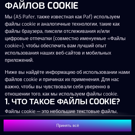
ФАЙЛОВ COOKIE
Нажми в любое место!
Мы (AS Pafer, также известная как Paf) используем
файлы cookie и аналогичные технологии, такие как
файлы браузера, пиксели отслеживания и/или
цифровые отпечатки (совместно именуемые «Файлы
cookie»), чтобы обеспечить вам лучший опыт
использования наших веб-сайтов и мобильных
приложений.
Ниже вы найдёте информацию об использовании нами
файлов cookie и причинах их применения. Для нас
важно, чтобы вы чувствовали себя уверенно в
отношении того, как мы используем файлы cookie.
1. ЧТО ТАКОЕ ФАЙЛЫ COOKIE?
MEGA
1 395 874 €
Файлы cookie — это небольшие текстовые файлы,
MAJOR
48 543 €
которые сохраняются на вашем устройстве (например,
на компьютере, мобильном телефоне или планшете)
Принять всё
MINOR
1 281 €
Присоединиться
при посещении наших веб-сайтов. Размещение