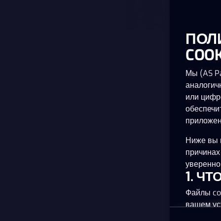
ПОЛ
COOK
Мы (AS Pa
аналогич
или цифр
обеспечи
приложен
Ниже вы 
причинах
уверенно 
1. Ч
Файлы co
вашем ус
планшете