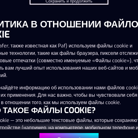
Сохранить и продолжить
ИТИКА В ОТНОШЕНИИ ФАЙЛ
IE
fer, также известная как Paf) используем файлы cookie и
ные технологии, такие как файлы браузера, пиксели отслеж
овые отпечатки (совместно именуемые «Файлы cookie»), ч
ть вам лучший опыт использования наших веб-сайтов и мо
ий.
найдёте информацию об использовании нами файлов cooki
 их применения. Для нас важно, чтобы вы чувствовали себя
в отношении того, как мы используем файлы cookie.
ТО ТАКОЕ ФАЙЛЫ COOKIE?
okie — это небольшие текстовые файлы, которые сохраняю
тройстве (например, на компьютере, мобильном телефоне 
) при посещении наших веб-сайтов. Размещение файлов co