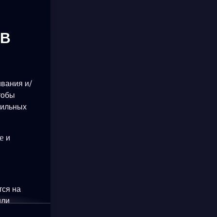
ОВ
ивания и/
тобы
бильных
e и
тся на
или
okie