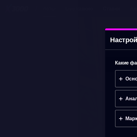
Слоты
Live казино
Ставки
Ак
ALICE: TIME RIFT
(ДЕМО)
Настрой
Какие фа
Осно
Анал
Марк