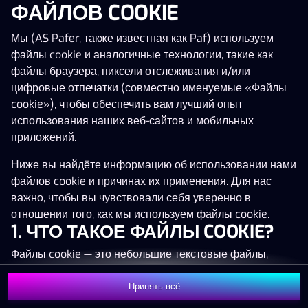
ФАЙЛОВ COOKIE
Нажми в любое место!
Мы (AS Pafer, также известная как Paf) используем
файлы cookie и аналогичные технологии, такие как
файлы браузера, пиксели отслеживания и/или
цифровые отпечатки (совместно именуемые «Файлы
cookie»), чтобы обеспечить вам лучший опыт
использования наших веб-сайтов и мобильных
приложений.
Ниже вы найдёте информацию об использовании нами
файлов cookie и причинах их применения. Для нас
важно, чтобы вы чувствовали себя уверенно в
отношении того, как мы используем файлы cookie.
1. ЧТО ТАКОЕ ФАЙЛЫ COOKIE?
MEGA
1 332 154 €
Файлы cookie — это небольшие текстовые файлы,
MAJOR
64 537 €
которые сохраняются на вашем устройстве (например,
на компьютере, мобильном телефоне или планшете)
Принять всё
MINOR
619 €
Присоединиться
при посещении наших веб-сайтов. Размещение