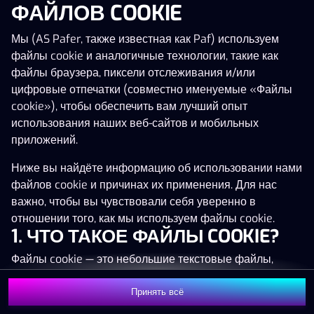
ФАЙЛОВ COOKIE
Нажми в любое место!
Мы (AS Pafer, также известная как Paf) используем
файлы cookie и аналогичные технологии, такие как
файлы браузера, пиксели отслеживания и/или
цифровые отпечатки (совместно именуемые «Файлы
cookie»), чтобы обеспечить вам лучший опыт
использования наших веб-сайтов и мобильных
приложений.
Ниже вы найдёте информацию об использовании нами
файлов cookie и причинах их применения. Для нас
важно, чтобы вы чувствовали себя уверенно в
отношении того, как мы используем файлы cookie.
1. ЧТО ТАКОЕ ФАЙЛЫ COOKIE?
MEGA
1 340 245 €
Файлы cookie — это небольшие текстовые файлы,
MAJOR
74 245 €
которые сохраняются на вашем устройстве (например,
на компьютере, мобильном телефоне или планшете)
Принять всё
MINOR
551 €
Присоединиться
при посещении наших веб-сайтов. Размещение