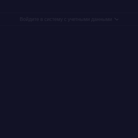
Нажми в любое место!
Войдите в систему с учетными данными
MEGA
1 395 408 €
MAJOR
47 983 €
MINOR
535 €
Присоединиться