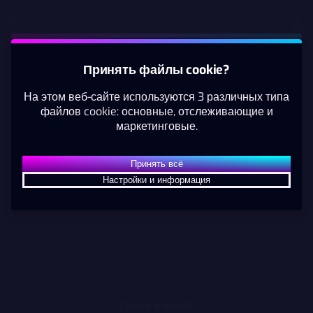
Начать игру
00:12
Слоты
Live казино
Ставки
Акции
Новое п
Эта игра запускается как демо-версия.
Принять файлы cookie?
Пожалуйста, авторизуйся, чтобы играть в
эту игру на наличные деньги.
На этом веб-сайте используются 3 различных типа
файлов cookie: основные, отслеживающие и
Создать аккаунт
маркетинговые.
Играй в демо
Принять всё
Настройки и информация
Готов к игре?