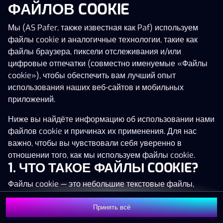
ФАЙЛОВ COOKIE
Нажми в любое место!
Мы (AS Pafer, также известная как Paf) используем
файлы cookie и аналогичные технологии, такие как
файлы браузера, пиксели отслеживания и/или
цифровые отпечатки (совместно именуемые «Файлы
cookie»), чтобы обеспечить вам лучший опыт
использования наших веб-сайтов и мобильных
приложений.
Ниже вы найдёте информацию об использовании нами
файлов cookie и причинах их применения. Для нас
важно, чтобы вы чувствовали себя уверенно в
отношении того, как мы используем файлы cookie.
1. ЧТО ТАКОЕ ФАЙЛЫ COOKIE?
MEGA
1 334 479 €
Файлы cookie — это небольшие текстовые файлы,
MAJOR
67 327 €
которые сохраняются на вашем устройстве (например,
на компьютере, мобильном телефоне или планшете)
Принять всё
MINOR
448 €
Присоединиться
при посещении наших веб-сайтов. Размещение