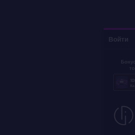
Слоты
Live казино
Ставки
Ак
BOAT BONANZA - COLOSSAL CATCH
(ДЕМО)
Войти
Бонус
то
10
bonus
Ка