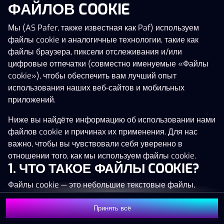
ФАЙЛОВ COOKIE
Нажми в любое место!
Мы (AS Pafer, также известная как Paf) используем
файлы cookie и аналогичные технологии, такие как
файлы браузера, пиксели отслеживания и/или
цифровые отпечатки (совместно именуемые «Файлы
cookie»), чтобы обеспечить вам лучший опыт
использования наших веб-сайтов и мобильных
приложений.
Ниже вы найдёте информацию об использовании нами
файлов cookie и причинах их применения. Для нас
важно, чтобы вы чувствовали себя уверенно в
отношении того, как мы используем файлы cookie.
1. ЧТО ТАКОЕ ФАЙЛЫ COOKIE?
MEGA
1 352 044 €
Файлы cookie — это небольшие текстовые файлы,
MAJOR
88 404 €
которые сохраняются на вашем устройстве (например,
на компьютере, мобильном телефоне или планшете)
Принять всё
MINOR
1 346 €
Присоединиться
при посещении наших веб-сайтов. Размещение