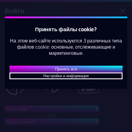
Начать игру
Войти
00:12
Слоты
Live казино
Ставки
Акции
Новое п
Эта игра запускается как демо-версия.
Принять файлы cookie?
Пожалуйста, авторизуйся, чтобы играть в
Бонусное предложение доступно
эту игру на наличные деньги.
только для новых игроков
На этом веб-сайте используются 3 различных типа
файлов cookie: основные, отслеживающие и
Создать аккаунт
100% бонус + 100 фриспинов
bonus-program
маркетинговые.
Казино
Играй в демо
Принять всё
Настройки и информация
Начать игру
или
Создать аккаунт
Готов к игре?