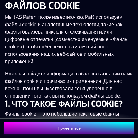
ФАЙЛОВ COOKIE
Нажми в любое место!
Мы (AS Pafer, также известная как Paf) используем
файлы cookie и аналогичные технологии, такие как
файлы браузера, пиксели отслеживания и/или
цифровые отпечатки (совместно именуемые «Файлы
cookie»), чтобы обеспечить вам лучший опыт
использования наших веб-сайтов и мобильных
приложений.
Ниже вы найдёте информацию об использовании нами
файлов cookie и причинах их применения. Для нас
важно, чтобы вы чувствовали себя уверенно в
отношении того, как мы используем файлы cookie.
1. ЧТО ТАКОЕ ФАЙЛЫ COOKIE?
MEGA
1 369 604 €
Файлы cookie — это небольшие текстовые файлы,
MAJOR
17 018 €
которые сохраняются на вашем устройстве (например,
на компьютере, мобильном телефоне или планшете)
Принять всё
MINOR
759 €
Присоединиться
при посещении наших веб-сайтов. Размещение