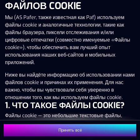
ФАЙЛОВ COOKIE
Нажми в любое место!
Мы (AS Pafer, также известная как Paf) используем
файлы cookie и аналогичные технологии, такие как
файлы браузера, пиксели отслеживания и/или
цифровые отпечатки (совместно именуемые «Файлы
cookie»), чтобы обеспечить вам лучший опыт
использования наших веб-сайтов и мобильных
приложений.
Ниже вы найдёте информацию об использовании нами
файлов cookie и причинах их применения. Для нас
важно, чтобы вы чувствовали себя уверенно в
отношении того, как мы используем файлы cookie.
1. ЧТО ТАКОЕ ФАЙЛЫ COOKIE?
MEGA
1 336 129 €
Файлы cookie — это небольшие текстовые файлы,
MAJOR
69 307 €
которые сохраняются на вашем устройстве (например,
на компьютере, мобильном телефоне или планшете)
Принять всё
MINOR
1 207 €
Присоединиться
при посещении наших веб-сайтов. Размещение