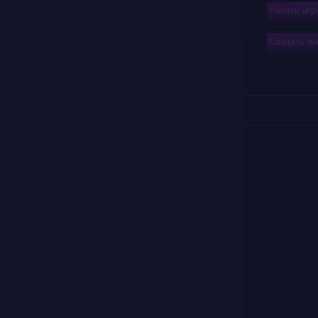
Начать игр
Создать ак