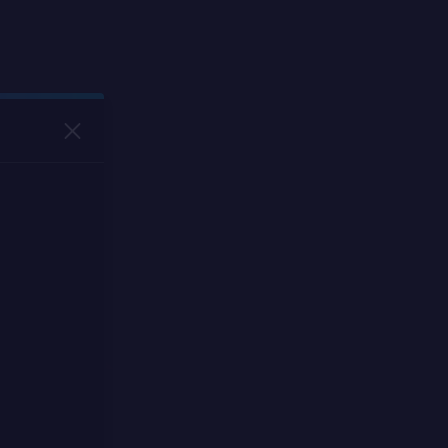
Начать игру
00:13