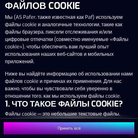
ФАЙЛОВ COOKIE
Нажми в любое место!
Мы (AS Pafer, также известная как Paf) используем
файлы cookie и аналогичные технологии, такие как
файлы браузера, пиксели отслеживания и/или
цифровые отпечатки (совместно именуемые «Файлы
cookie»), чтобы обеспечить вам лучший опыт
использования наших веб-сайтов и мобильных
приложений.
Ниже вы найдёте информацию об использовании нами
файлов cookie и причинах их применения. Для нас
важно, чтобы вы чувствовали себя уверенно в
отношении того, как мы используем файлы cookie.
1. ЧТО ТАКОЕ ФАЙЛЫ COOKIE?
Файлы cookie — это небольшие текстовые файлы,
MEGA
1 346 974 €
которые сохраняются на вашем устройстве (например,
на компьютере, мобильном телефоне или планшете)
Принять всё
MAJOR
82 321 €
Присоединиться
при посещении наших веб-сайтов. Размещение