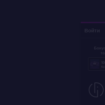
Слоты
Live казино
Ставки
Ак
DOUBLE JOKER SLOT
(ДЕМО)
Войти
Бонус
то
10
bonus
Ка