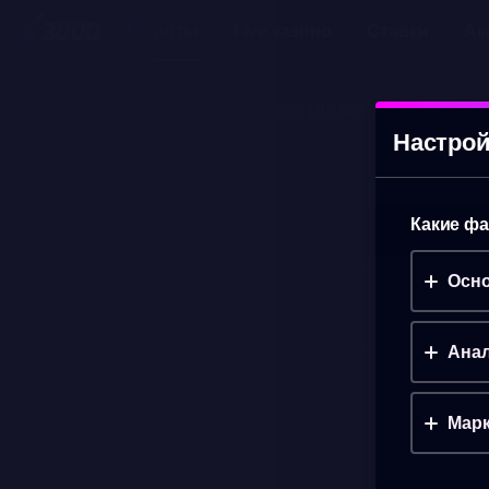
Слоты
Live казино
Ставки
Ак
DRAGON POTS MEGAWAYS
(ДЕМО)
Настрой
Какие фа
Осно
Анал
Марк