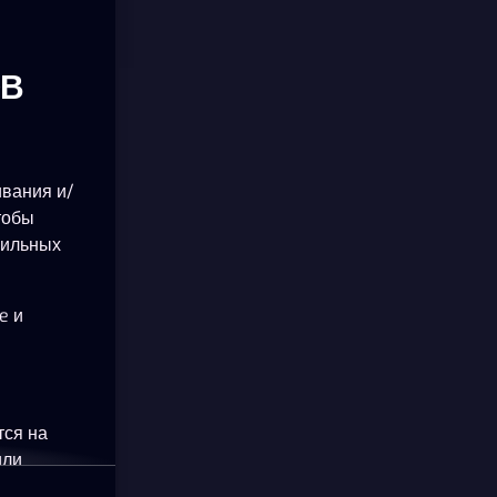
ОВ
ивания и/
тобы
бильных
e и
тся на
или
okie