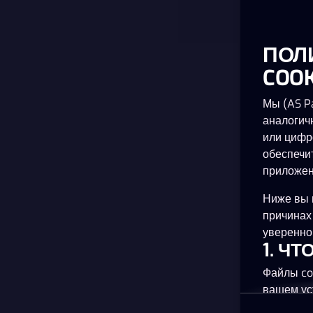
ПОЛ
COOK
Мы (AS Pa
аналогич
или цифр
обеспечи
приложен
Ниже вы 
причинах
уверенно 
1. Ч
Файлы co
вашем ус
планшете