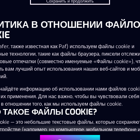
Сохранить и продолжить
ИТИКА В ОТНОШЕНИИ ФАЙЛ
IE
fer, также известная как Paf) используем файлы cookie и
ные технологии, такие как файлы браузера, пиксели отслеж
овые отпечатки (совместно именуемые «Файлы cookie»), ч
ть вам лучший опыт использования наших веб-сайтов и мо
ий.
найдёте информацию об использовании нами файлов cooki
 их применения. Для нас важно, чтобы вы чувствовали себя
в отношении того, как мы используем файлы cookie.
ТО ТАКОЕ ФАЙЛЫ COOKIE?
okie — это небольшие текстовые файлы, которые сохраняю
тройстве (например, на компьютере, мобильном телефоне 
) при посещении наших веб-сайтов. Размещение файлов co