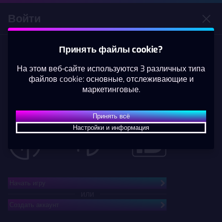
Начать игру
Войти
00:13
Слоты
Live казино
Ставки
Акции
Новое п
Эта игра запускается как демо-версия.
Принять файлы cookie?
Пожалуйста, авторизуйся, чтобы играть в
Бонусное предложение доступно
эту игру на наличные деньги.
только для новых игроков
На этом веб-сайте используются 3 различных типа
файлов cookie: основные, отслеживающие и
Создать аккаунт
100% бонус + 100 фриспинов
bonus-program
маркетинговые.
Казино
Играй в демо
Принять всё
Настройки и информация
Начать игру
или
Создать аккаунт
Готов к игре?