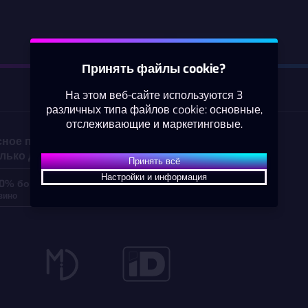
ции
Новое приложение
Эта игра запускается как демо-
Принять файлы cookie?
версия. Пожалуйста, авторизуйся,
чтобы играть в эту игру на наличные
На этом веб-сайте используются 3
деньги.
различных типа файлов cookie: основные,
отслеживающие и маркетинговые.
Создать аккаунт
ное предложение доступно
лько для новых игроков
Играй в демо
Принять всё
Настройки и информация
0% бонус + 100 фриспинов
-program
зино