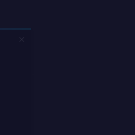
Начать игру
00:13