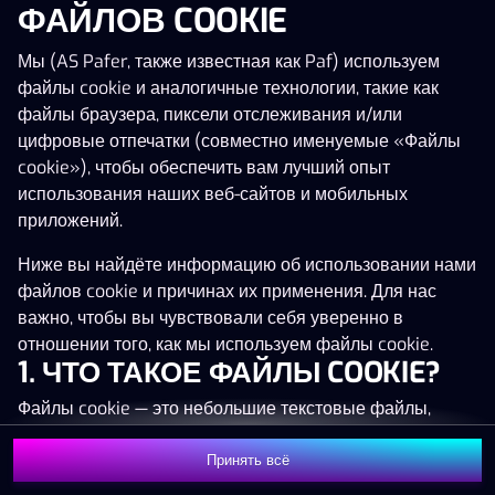
ФАЙЛОВ COOKIE
Нажми в любое место!
Мы (AS Pafer, также известная как Paf) используем
файлы cookie и аналогичные технологии, такие как
файлы браузера, пиксели отслеживания и/или
цифровые отпечатки (совместно именуемые «Файлы
cookie»), чтобы обеспечить вам лучший опыт
использования наших веб-сайтов и мобильных
приложений.
Ниже вы найдёте информацию об использовании нами
файлов cookie и причинах их применения. Для нас
важно, чтобы вы чувствовали себя уверенно в
отношении того, как мы используем файлы cookie.
1. ЧТО ТАКОЕ ФАЙЛЫ COOKIE?
MEGA
1 381 128 €
Файлы cookie — это небольшие текстовые файлы,
MAJOR
30 847 €
которые сохраняются на вашем устройстве (например,
на компьютере, мобильном телефоне или планшете)
Принять всё
MINOR
1 557 €
Присоединиться
при посещении наших веб-сайтов. Размещение