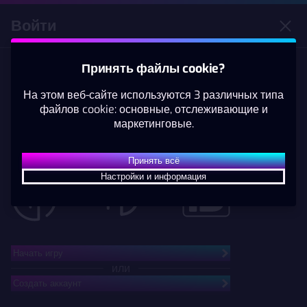
Начать игру
Войти
00:13
Слоты
Live казино
Ставки
Акции
Новое п
Эта игра запускается как демо-версия.
Принять файлы cookie?
Пожалуйста, авторизуйся, чтобы играть в
Бонусное предложение доступно
эту игру на наличные деньги.
только для новых игроков
На этом веб-сайте используются 3 различных типа
файлов cookie: основные, отслеживающие и
Создать аккаунт
100% бонус + 100 фриспинов
bonus-program
маркетинговые.
Казино
Играй в демо
Принять всё
Настройки и информация
Начать игру
или
Создать аккаунт
Готов к игре?