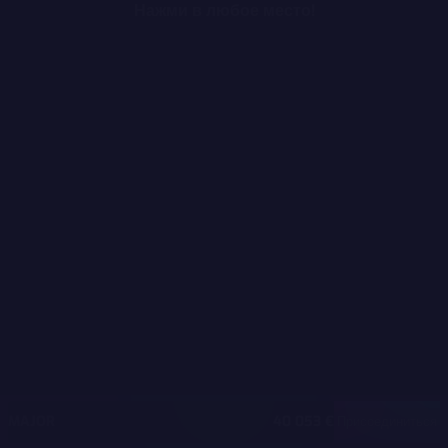
Нажми в любое место!
MEGA
1 388 799 €
MAJOR
40 053 €
Присоединиться