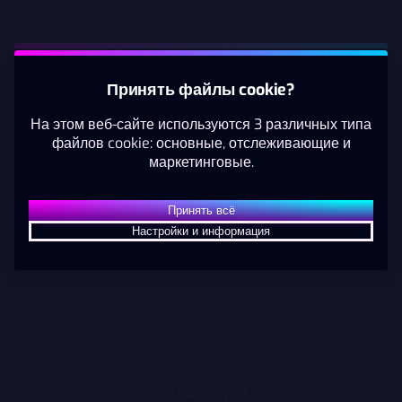
Начать игру
00:14
Слоты
Live казино
Ставки
Акции
Новое п
Эта игра запускается как демо-версия.
Принять файлы cookie?
Пожалуйста, авторизуйся, чтобы играть в
эту игру на наличные деньги.
На этом веб-сайте используются 3 различных типа
файлов cookie: основные, отслеживающие и
Создать аккаунт
маркетинговые.
Играй в демо
Принять всё
Настройки и информация
Готов к игре?