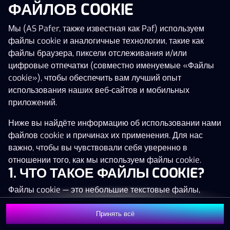
ФАЙЛОВ COOKIE
Нажми в любое место!
Мы (AS Pafer, также известная как Paf) используем
файлы cookie и аналогичные технологии, такие как
файлы браузера, пиксели отслеживания и/или
цифровые отпечатки (совместно именуемые «Файлы
cookie»), чтобы обеспечить вам лучший опыт
использования наших веб-сайтов и мобильных
приложений.
Ниже вы найдёте информацию об использовании нами
файлов cookie и причинах их применения. Для нас
важно, чтобы вы чувствовали себя уверенно в
отношении того, как мы используем файлы cookie.
1. ЧТО ТАКОЕ ФАЙЛЫ COOKIE?
Файлы cookie — это небольшие текстовые файлы,
MEGA
1 361 761 €
которые сохраняются на вашем устройстве (например,
на компьютере, мобильном телефоне или планшете)
Принять всё
MAJOR
11 141 €
Присоединиться
при посещении наших веб-сайтов. Размещение