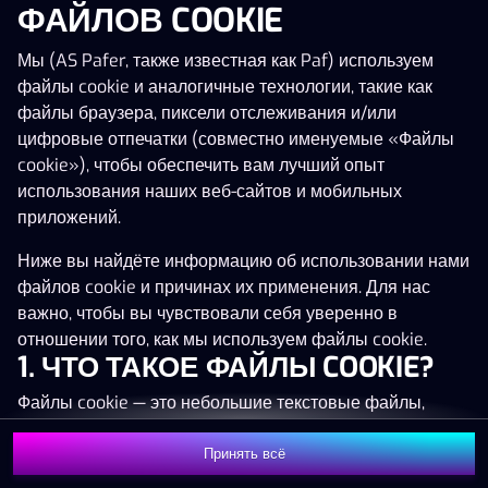
ФАЙЛОВ COOKIE
Нажми в любое место!
Мы (AS Pafer, также известная как Paf) используем
файлы cookie и аналогичные технологии, такие как
файлы браузера, пиксели отслеживания и/или
цифровые отпечатки (совместно именуемые «Файлы
cookie»), чтобы обеспечить вам лучший опыт
использования наших веб-сайтов и мобильных
приложений.
Ниже вы найдёте информацию об использовании нами
файлов cookie и причинах их применения. Для нас
важно, чтобы вы чувствовали себя уверенно в
отношении того, как мы используем файлы cookie.
1. ЧТО ТАКОЕ ФАЙЛЫ COOKIE?
MEGA
1 369 340 €
Файлы cookie — это небольшие текстовые файлы,
MAJOR
16 702 €
которые сохраняются на вашем устройстве (например,
на компьютере, мобильном телефоне или планшете)
Принять всё
MINOR
338 €
Присоединиться
при посещении наших веб-сайтов. Размещение