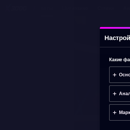
Слоты
Live казино
Ставки
Ак
JAMMIN' JARS 2
(ДЕМО)
Настрой
Какие фа
Осно
Анал
Марк