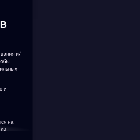
ОВ
ивания и/
тобы
бильных
e и
тся на
или
okie