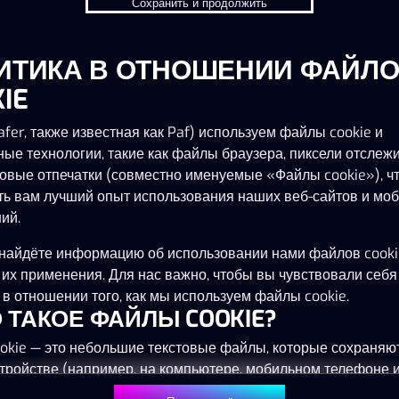
Сохранить и продолжить
ИТИКА В ОТНОШЕНИИ ФАЙЛ
IE
fer, также известная как Paf) используем файлы cookie и
ные технологии, такие как файлы браузера, пиксели отслеж
овые отпечатки (совместно именуемые «Файлы cookie»), ч
ть вам лучший опыт использования наших веб-сайтов и мо
ий.
найдёте информацию об использовании нами файлов cooki
 их применения. Для нас важно, чтобы вы чувствовали себя
в отношении того, как мы используем файлы cookie.
ТО ТАКОЕ ФАЙЛЫ COOKIE?
okie — это небольшие текстовые файлы, которые сохраняю
тройстве (например, на компьютере, мобильном телефоне 
) при посещении наших веб-сайтов. Размещение файлов co