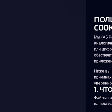
ПОЛ
COOK
Мы (AS Pa
аналогич
или цифр
обеспечи
приложен
Ниже вы 
причинах
уверенно 
1. Ч
Файлы co
вашем ус
планшете