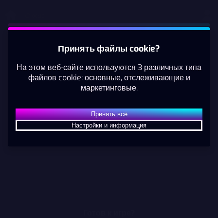
Начать игру
00:12
Слоты
Live казино
Ставки
Акции
Новое п
Эта игра запускается как демо-версия.
Принять файлы cookie?
Пожалуйста, авторизуйся, чтобы играть в
эту игру на наличные деньги.
На этом веб-сайте используются 3 различных типа
файлов cookie: основные, отслеживающие и
Создать аккаунт
маркетинговые.
Играй в демо
Принять всё
Настройки и информация
Готов к игре?