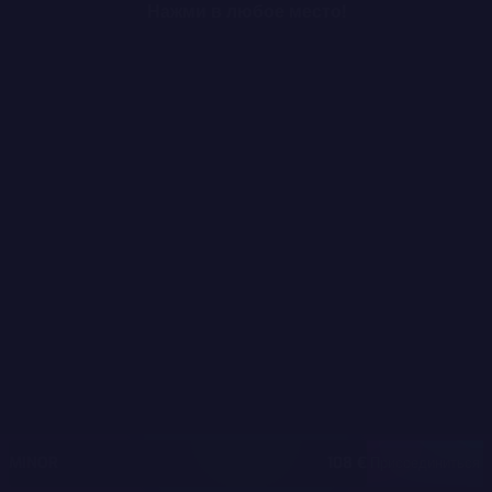
Нажми в любое место!
MEGA
1 383 068 €
MAJOR
33 175 €
MINOR
108 €
Присоединиться