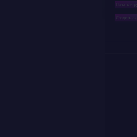
Начать игр
Создать ак