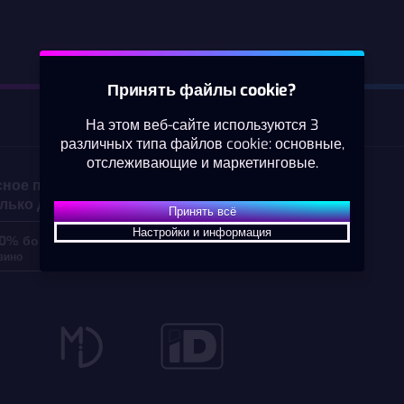
ции
Новое приложение
Эта игра запускается как демо-
Принять файлы cookie?
версия. Пожалуйста, авторизуйся,
чтобы играть в эту игру на наличные
На этом веб-сайте используются 3
деньги.
различных типа файлов cookie: основные,
отслеживающие и маркетинговые.
Создать аккаунт
ное предложение доступно
лько для новых игроков
Играй в демо
Принять всё
Настройки и информация
0% бонус + 100 фриспинов
-program
зино