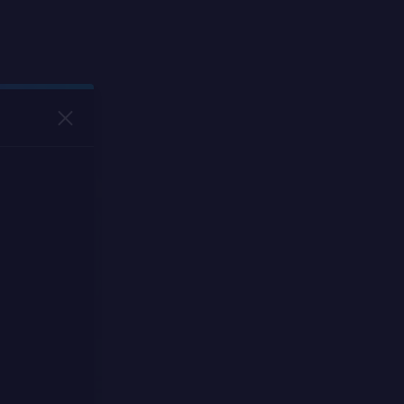
Начать игру
00:12