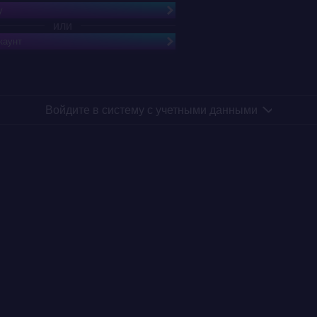
у
или
каунт
Войдите в систему с учетными данными