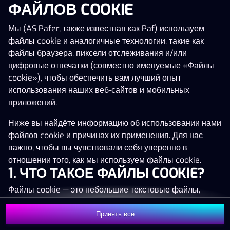
ФАЙЛОВ COOKIE
Нажми в любое место!
Мы (AS Pafer, также известная как Paf) используем
файлы cookie и аналогичные технологии, такие как
файлы браузера, пиксели отслеживания и/или
цифровые отпечатки (совместно именуемые «Файлы
cookie»), чтобы обеспечить вам лучший опыт
использования наших веб-сайтов и мобильных
приложений.
Ниже вы найдёте информацию об использовании нами
файлов cookie и причинах их применения. Для нас
важно, чтобы вы чувствовали себя уверенно в
отношении того, как мы используем файлы cookie.
1. ЧТО ТАКОЕ ФАЙЛЫ COOKIE?
MEGA
1 357 771 €
Файлы cookie — это небольшие текстовые файлы,
MAJOR
10 423 €
которые сохраняются на вашем устройстве (например,
на компьютере, мобильном телефоне или планшете)
Принять всё
MINOR
722 €
Присоединиться
при посещении наших веб-сайтов. Размещение