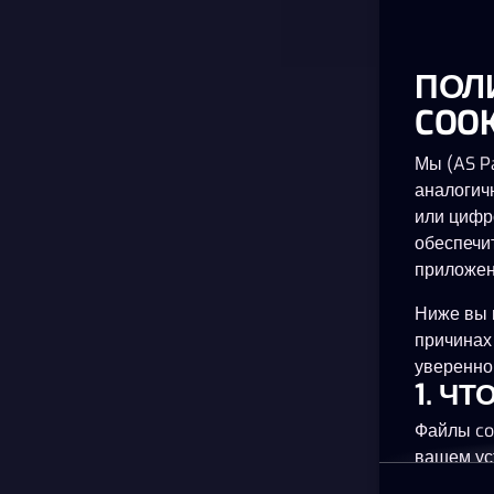
ПОЛ
COOK
Мы (AS Pa
аналогич
или цифр
обеспечи
приложен
Ниже вы 
причинах
уверенно 
1. Ч
Файлы co
вашем ус
планшете