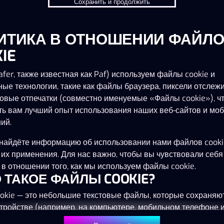
Сохранить и продолжить
ИТИКА В ОТНОШЕНИИ ФАЙЛ
IE
fer, также известная как Paf) используем файлы cookie и
ные технологии, такие как файлы браузера, пиксели отслеж
овые отпечатки (совместно именуемые «Файлы cookie»), ч
ть вам лучший опыт использования наших веб-сайтов и мо
ий.
найдёте информацию об использовании нами файлов cooki
 их применения. Для нас важно, чтобы вы чувствовали себя
в отношении того, как мы используем файлы cookie.
ТО ТАКОЕ ФАЙЛЫ COOKIE?
okie — это небольшие текстовые файлы, которые сохраняю
тройстве (например, на компьютере, мобильном телефоне 
) при посещении наших веб-сайтов. Размещение файлов co