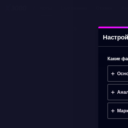
Слоты
Live казино
Ставки
Ак
PRAY FOR THREE
(ДЕМО)
Настрой
Какие фа
Осно
Анал
Марк