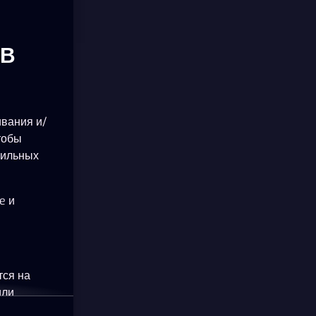
ОВ
ивания и/
тобы
бильных
e и
тся на
или
okie